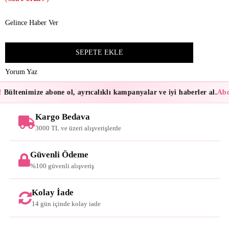
Gelince Haber Ver
Yorum Yaz
Bültenimize abone ol, ayrıcalıklı kampanyalar ve iyi haberler al.
Abon
Kargo Bedava
3000 TL ve üzeri alışverişlerde
Güvenli Ödeme
%100 güvenli alışveriş
Kolay İade
14 gün içinde kolay iade