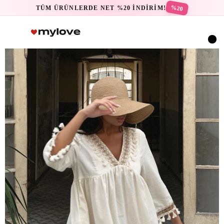
%20
TÜM ÜRÜNLERDE NET %20 İNDİRİM!