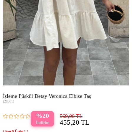
İşleme Püskül Detay Veronica Elbise Taş
(28501)
20
569,00 TL
455,20 TL
0