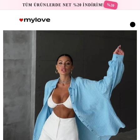
%20
TÜM ÜRÜNLERDE NET %20 İNDİRİM!