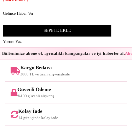
Gelince Haber Ver
Yorum Yaz
Bültenimize abone ol, ayrıcalıklı kampanyalar ve iyi haberler al.
Abon
Kargo Bedava
3000 TL ve üzeri alışverişlerde
Güvenli Ödeme
%100 güvenli alışveriş
Kolay İade
14 gün içinde kolay iade