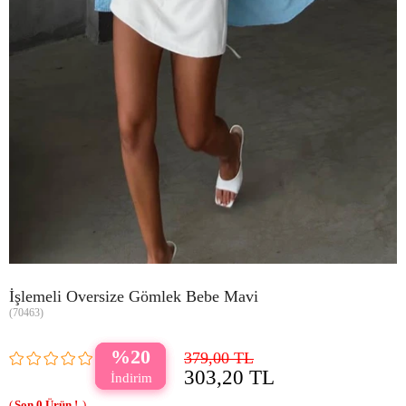
İşlemeli Oversize Gömlek Bebe Mavi
(70463)
20
379,00 TL
303,20 TL
0