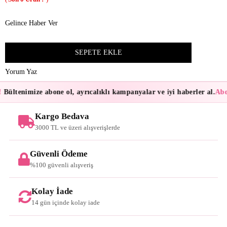
Gelince Haber Ver
Yorum Yaz
!
Bültenimize abone ol, ayrıcalıklı kampanyalar ve iyi haberler al.
Abon
Kargo Bedava
3000 TL ve üzeri alışverişlerde
Güvenli Ödeme
%100 güvenli alışveriş
Kolay İade
14 gün içinde kolay iade