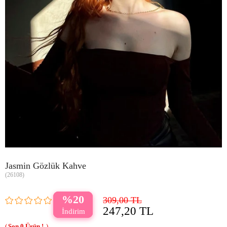
Jasmin Gözlük Kahve
(26108)
20
309,00 TL
247,20 TL
0