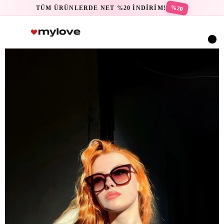
%20
TÜM ÜRÜNLERDE NET %20 İNDİRİM!