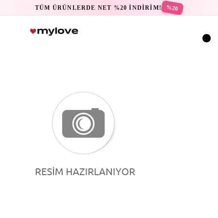
%20
TÜM ÜRÜNLERDE NET %20 İNDİRİM!