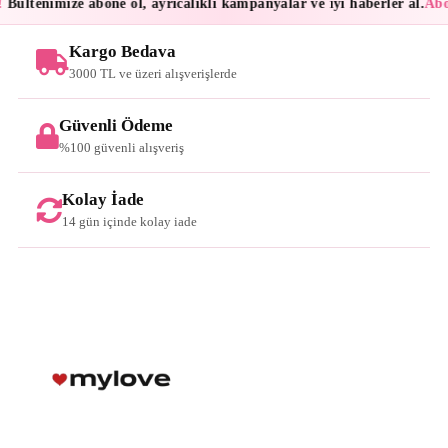
!
Bültenimize abone ol, ayrıcalıklı kampanyalar ve iyi haberler al.
Abon
Kargo Bedava
3000 TL ve üzeri alışverişlerde
Güvenli Ödeme
%100 güvenli alışveriş
Kolay İade
14 gün içinde kolay iade