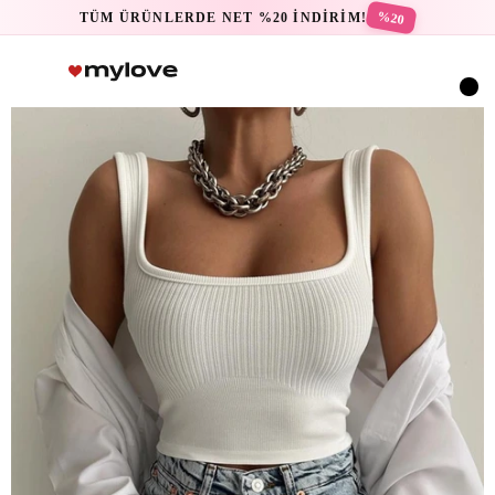
%20
TÜM ÜRÜNLERDE NET %20 İNDİRİM!