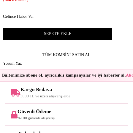
Gelince Haber Ver
TÜM KOMBINI SATIN AL
Yorum Yaz
Bültenimize abone ol, ayrıcalıklı kampanyalar ve iyi haberler al.
Abon
Kargo Bedava
3000 TL ve üzeri alışverişlerde
Güvenli Ödeme
%100 güvenli alışveriş