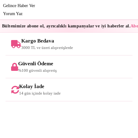
Gelince Haber Ver
Yorum Yaz
Bültenimize abone ol, ayrıcalıklı kampanyalar ve iyi haberler al.
Abon
Kargo Bedava
3000 TL ve üzeri alışverişlerde
Güvenli Ödeme
%100 güvenli alışveriş
Kolay İade
14 gün içinde kolay iade