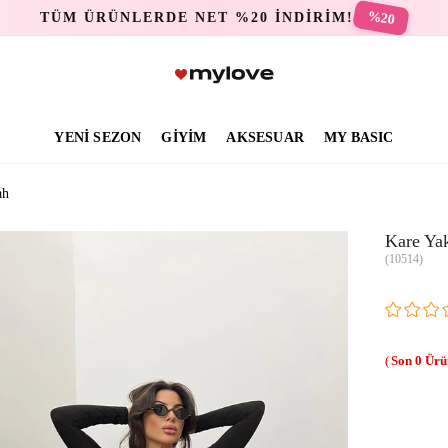
%20
TÜM ÜRÜNLERDE NET %20 İNDİRİM!
YENİ SEZON
GİYİM
AKSESUAR
MY BASIC
ah
Kare Ya
(10514)
0