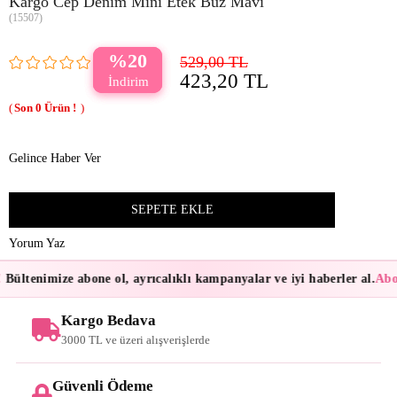
Kargo Cep Denim Mini Etek Buz Mavi
(15507)
20
529,00 TL
423,20 TL
0
Gelince Haber Ver
Yorum Yaz
Bültenimize abone ol, ayrıcalıklı kampanyalar ve iyi haberler al.
Abon
Kargo Bedava
3000 TL ve üzeri alışverişlerde
Güvenli Ödeme