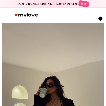
%20
TÜM ÜRÜNLERDE NET %20 İNDİRİM!