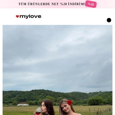
%20
TÜM ÜRÜNLERDE NET %20 İNDİRİM!