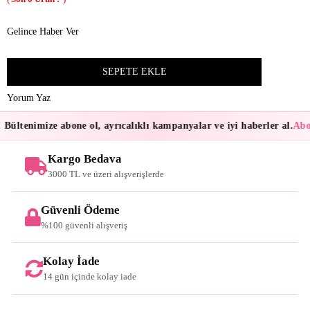
Gelince Haber Ver
Yorum Yaz
Bültenimize abone ol, ayrıcalıklı kampanyalar ve iyi haberler al.
Abon
Kargo Bedava
3000 TL ve üzeri alışverişlerde
Güvenli Ödeme
%100 güvenli alışveriş
Kolay İade
14 gün içinde kolay iade