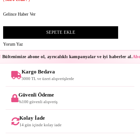
Gelince Haber Ver
Yorum Yaz
Bültenimize abone ol, ayrıcalıklı kampanyalar ve iyi haberler al.
Abon
Kargo Bedava
3000 TL ve üzeri alışverişlerde
Güvenli Ödeme
%100 güvenli alışveriş
Kolay İade
14 gün içinde kolay iade