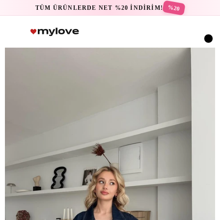
%20
TÜM ÜRÜNLERDE NET %20 İNDİRİM!