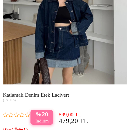
Katlamalı Denim Etek Lacivert
(150115)
20
599,00 TL
479,20 TL
0