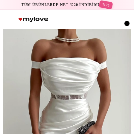
%20
TÜM ÜRÜNLERDE NET %20 İNDİRİM!