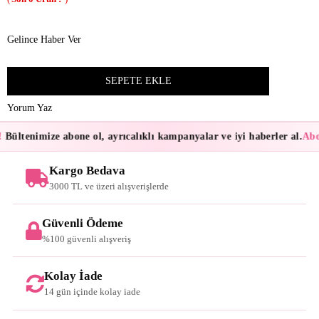
Gelince Haber Ver
Yorum Yaz
Bültenimize abone ol, ayrıcalıklı kampanyalar ve iyi haberler al.
Abon
Kargo Bedava
3000 TL ve üzeri alışverişlerde
Güvenli Ödeme
%100 güvenli alışveriş
Kolay İade
14 gün içinde kolay iade