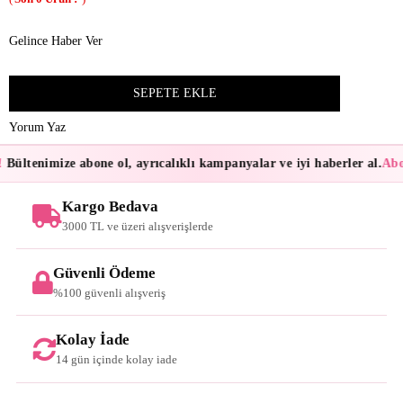
Gelince Haber Ver
Yorum Yaz
Bültenimize abone ol, ayrıcalıklı kampanyalar ve iyi haberler al.
Abon
Kargo Bedava
3000 TL ve üzeri alışverişlerde
Güvenli Ödeme
%100 güvenli alışveriş
Kolay İade
14 gün içinde kolay iade