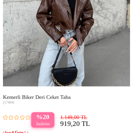
Kemerli Biker Deri Ceket Taba
(17494)
20
1.149,00 TL
919,20 TL
0