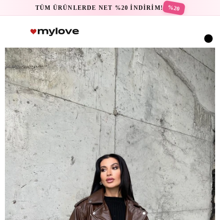
%20
TÜM ÜRÜNLERDE NET %20 İNDİRİM!