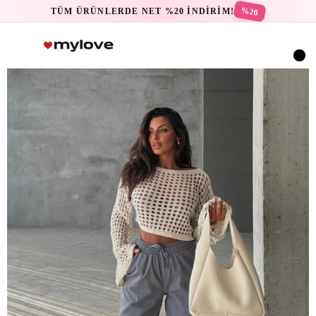
%20
TÜM ÜRÜNLERDE NET %20 İNDİRİM!