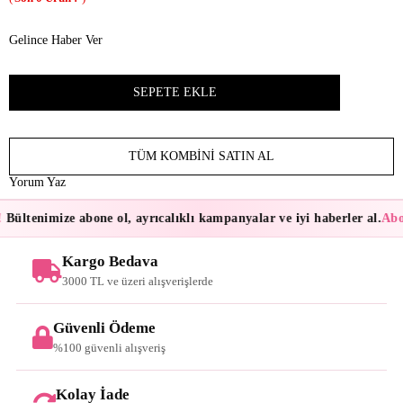
Gelince Haber Ver
TÜM KOMBINI SATIN AL
Yorum Yaz
Bültenimize abone ol, ayrıcalıklı kampanyalar ve iyi haberler al.
Abon
Kargo Bedava
3000 TL ve üzeri alışverişlerde
Güvenli Ödeme
%100 güvenli alışveriş
Kolay İade