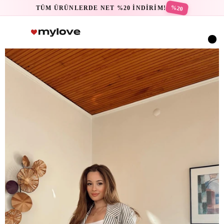
%20
TÜM ÜRÜNLERDE NET %20 İNDİRİM!