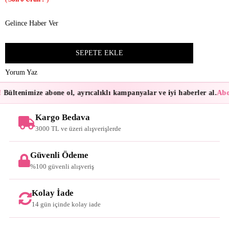
Gelince Haber Ver
Yorum Yaz
Bültenimize abone ol, ayrıcalıklı kampanyalar ve iyi haberler al.
Abon
Kargo Bedava
3000 TL ve üzeri alışverişlerde
Güvenli Ödeme
%100 güvenli alışveriş
Kolay İade
14 gün içinde kolay iade