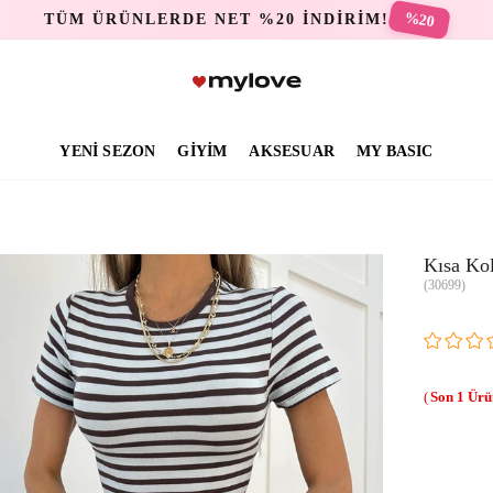
%20
TÜM ÜRÜNLERDE NET %20 İNDİRİM!
YENİ SEZON
GİYİM
AKSESUAR
MY BASIC
Kısa Kol
(30699)
1