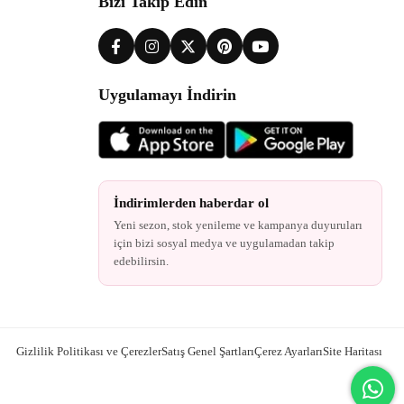
Bizi Takip Edin
Uygulamayı İndirin
İndirimlerden haberdar ol
Yeni sezon, stok yenileme ve kampanya duyuruları
için bizi sosyal medya ve uygulamadan takip
edebilirsin.
Gizlilik Politikası ve Çerezler
Satış Genel Şartları
Çerez Ayarları
Site Haritası