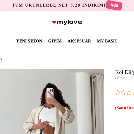
%20
TÜM ÜRÜNLERDE NET %20 İNDİRİM!
YENİ SEZON
GİYİM
AKSESUAR
MY BASIC
aş
Kol Düğ
(17457)
0