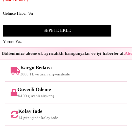
Gelince Haber Ver
Yorum Yaz
Bültenimize abone ol, ayrıcalıklı kampanyalar ve iyi haberler al.
Abon
Kargo Bedava
3000 TL ve üzeri alışverişlerde
Güvenli Ödeme
%100 güvenli alışveriş
Kolay İade
14 gün içinde kolay iade