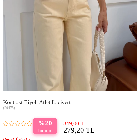
Kontrast Biyeli Atlet Lacivert
(29475)
20
349,00 TL
279,20 TL
4