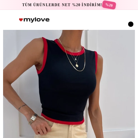
%20
TÜM ÜRÜNLERDE NET %20 İNDİRİM!