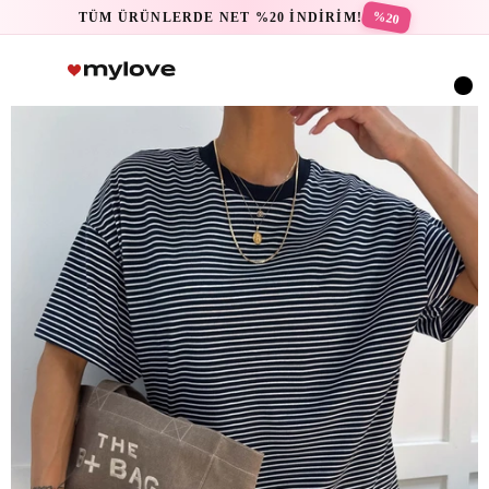
%20
TÜM ÜRÜNLERDE NET %20 İNDİRİM!