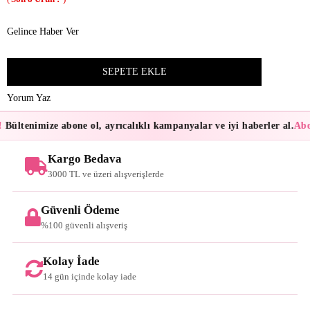
Gelince Haber Ver
Yorum Yaz
Bültenimize abone ol, ayrıcalıklı kampanyalar ve iyi haberler al.
Abon
Kargo Bedava
3000 TL ve üzeri alışverişlerde
Güvenli Ödeme
%100 güvenli alışveriş
Kolay İade
14 gün içinde kolay iade