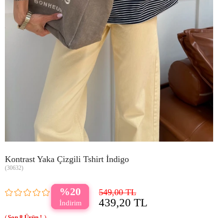
Kontrast Yaka Çizgili Tshirt İndigo
(30632)
20
549,00 TL
439,20 TL
8