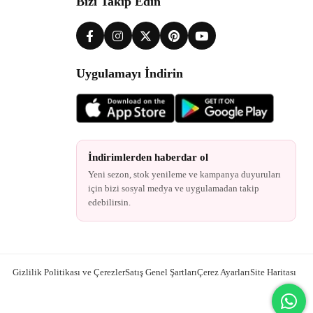
Bizi Takip Edin
Uygulamayı İndirin
İndirimlerden haberdar ol
Yeni sezon, stok yenileme ve kampanya duyuruları
için bizi sosyal medya ve uygulamadan takip
edebilirsin.
Gizlilik Politikası ve Çerezler
Satış Genel Şartları
Çerez Ayarları
Site Haritası