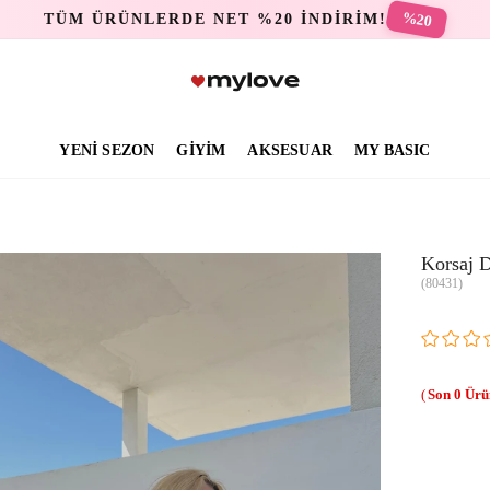
%20
TÜM ÜRÜNLERDE NET %20 İNDİRİM!
YENİ SEZON
GİYİM
AKSESUAR
MY BASIC
Korsaj 
(80431)
0