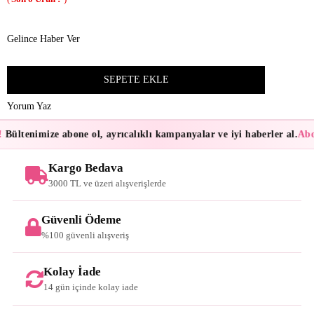
Gelince Haber Ver
Yorum Yaz
Bültenimize abone ol, ayrıcalıklı kampanyalar ve iyi haberler al.
Abon
Kargo Bedava
3000 TL ve üzeri alışverişlerde
Güvenli Ödeme
%100 güvenli alışveriş
Kolay İade
14 gün içinde kolay iade