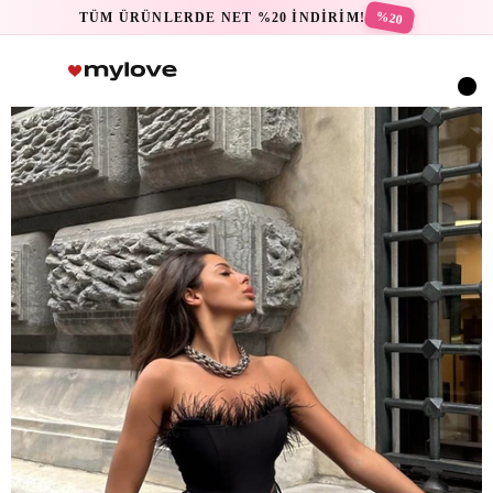
%20
TÜM ÜRÜNLERDE NET %20 İNDİRİM!