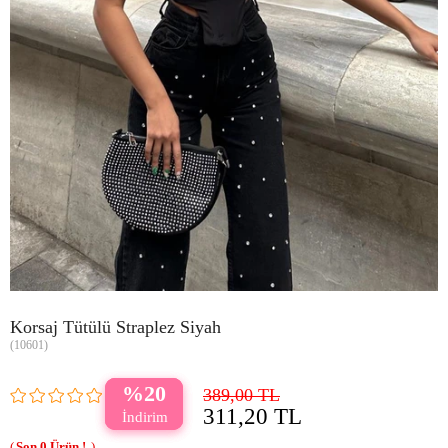
Korsaj Tütülü Straplez Siyah
(10601)
20
389,00 TL
311,20 TL
0