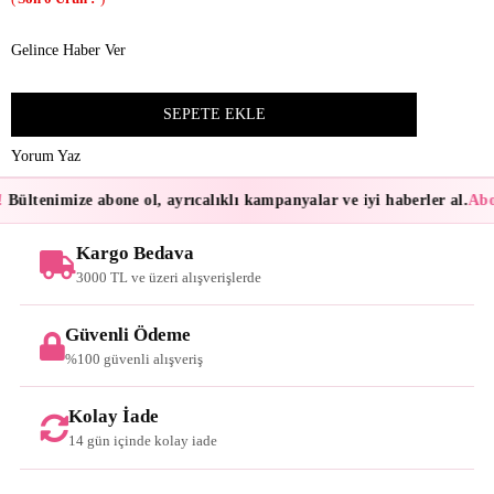
Gelince Haber Ver
Yorum Yaz
Bültenimize abone ol, ayrıcalıklı kampanyalar ve iyi haberler al.
Abon
Kargo Bedava
3000 TL ve üzeri alışverişlerde
Güvenli Ödeme
%100 güvenli alışveriş
Kolay İade
14 gün içinde kolay iade