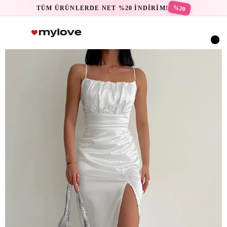
%20
TÜM ÜRÜNLERDE NET %20 İNDİRİM!