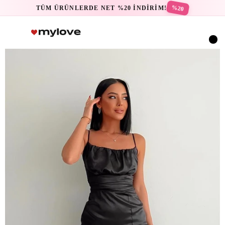
%20
TÜM ÜRÜNLERDE NET %20 İNDİRİM!