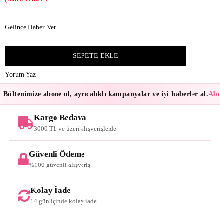
Gelince Haber Ver
Yorum Yaz
Bültenimize abone ol, ayrıcalıklı kampanyalar ve iyi haberler al.
Abon
Kargo Bedava
3000 TL ve üzeri alışverişlerde
Güvenli Ödeme
%100 güvenli alışveriş
Kolay İade
14 gün içinde kolay iade