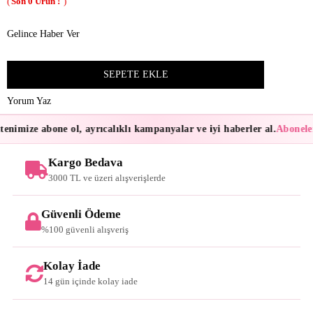
0
Gelince Haber Ver
Yorum Yaz
enimize abone ol, ayrıcalıklı kampanyalar ve iyi haberler al.
Aboneler
Kargo Bedava
3000 TL ve üzeri alışverişlerde
Güvenli Ödeme
%100 güvenli alışveriş
Kolay İade
14 gün içinde kolay iade