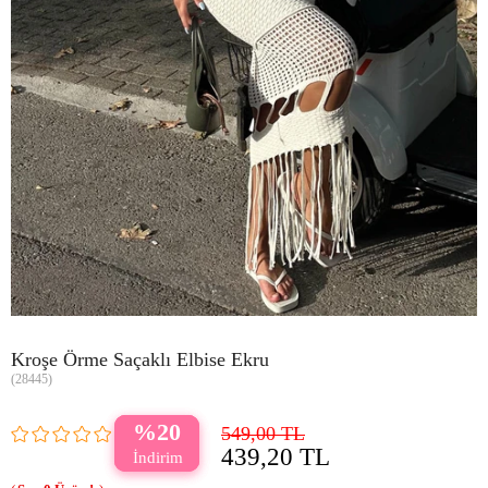
Kroşe Örme Saçaklı Elbise Ekru
(28445)
20
549,00 TL
439,20 TL