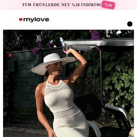
%20
TÜM ÜRÜNLERDE NET %20 İNDİRİM!