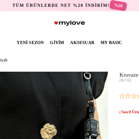
%20
TÜM ÜRÜNLERDE NET %20 İNDİRİM!
YENİ SEZON
GİYİM
AKSESUAR
MY BASIC
iyah
Kruvaze
(80736)
0