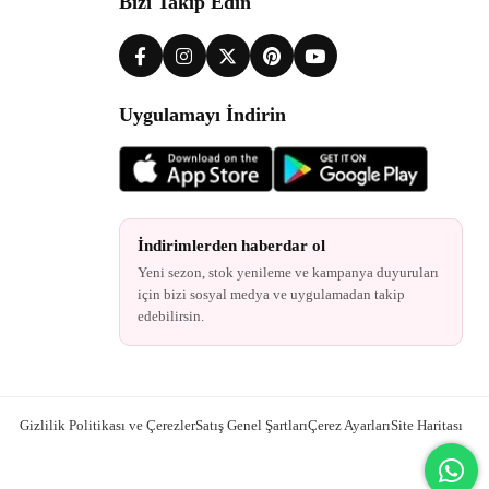
Bizi Takip Edin
Uygulamayı İndirin
İndirimlerden haberdar ol
Yeni sezon, stok yenileme ve kampanya duyuruları
için bizi sosyal medya ve uygulamadan takip
edebilirsin.
Gizlilik Politikası ve Çerezler
Satış Genel Şartları
Çerez Ayarları
Site Haritası