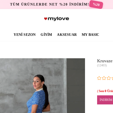
%20
TÜM ÜRÜNLERDE NET %20 İNDİRİM!
YENİ SEZON
GİYİM
AKSESUAR
MY BASIC
Kruvaze
(12403)
0
İNDİRİM