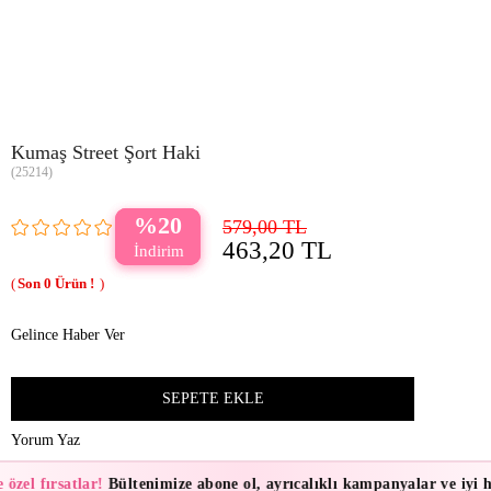
Kumaş Street Şort Haki
(25214)
20
579,00 TL
463,20 TL
0
Gelince Haber Ver
Yorum Yaz
özel fırsatlar!
Bültenimize abone ol, ayrıcalıklı kampanyalar ve iyi h