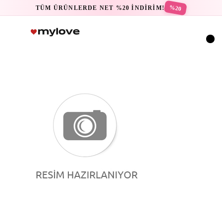
%20
TÜM ÜRÜNLERDE NET %20 İNDİRİM!