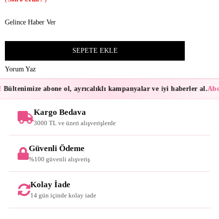
Gelince Haber Ver
Yorum Yaz
Bültenimize abone ol, ayrıcalıklı kampanyalar ve iyi haberler al.
Abon
Kargo Bedava
3000 TL ve üzeri alışverişlerde
Güvenli Ödeme
%100 güvenli alışveriş
Kolay İade
14 gün içinde kolay iade