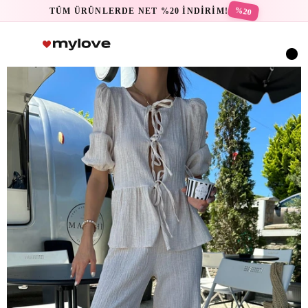
%20
TÜM ÜRÜNLERDE NET %20 İNDİRİM!