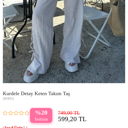
Kurdele Detay Keten Takım Taş
(80492)
20
749,00 TL
599,20 TL
0