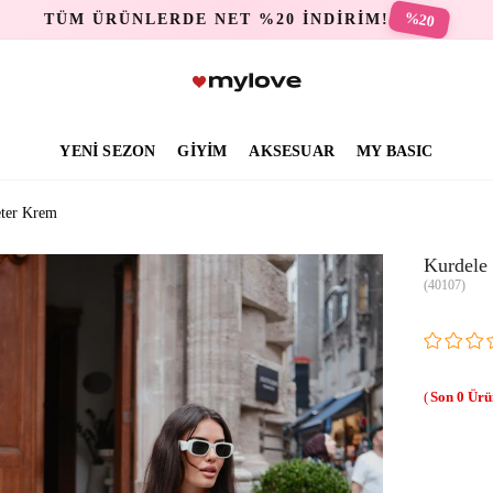
%20
TÜM ÜRÜNLERDE NET %20 İNDİRİM!
YENİ SEZON
GİYİM
AKSESUAR
MY BASIC
eter Krem
Kurdele
(40107)
0