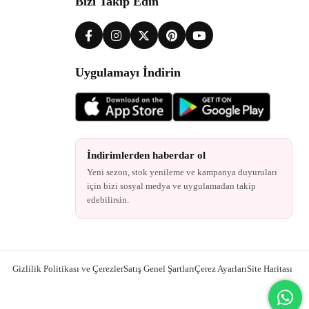
Bizi Takip Edin
Uygulamayı İndirin
İndirimlerden haberdar ol
Yeni sezon, stok yenileme ve kampanya duyuruları
için bizi sosyal medya ve uygulamadan takip
edebilirsin.
Gizlilik Politikası ve Çerezler
Satış Genel Şartları
Çerez Ayarları
Site Haritası