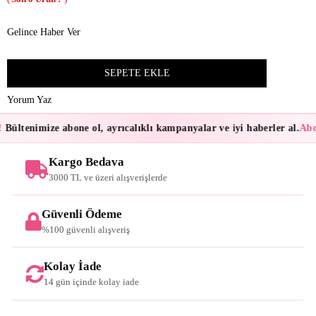
Gelince Haber Ver
Yorum Yaz
Bültenimize abone ol, ayrıcalıklı kampanyalar ve iyi haberler al.
Abon
Kargo Bedava
3000 TL ve üzeri alışverişlerde
Güvenli Ödeme
%100 güvenli alışveriş
Kolay İade
14 gün içinde kolay iade