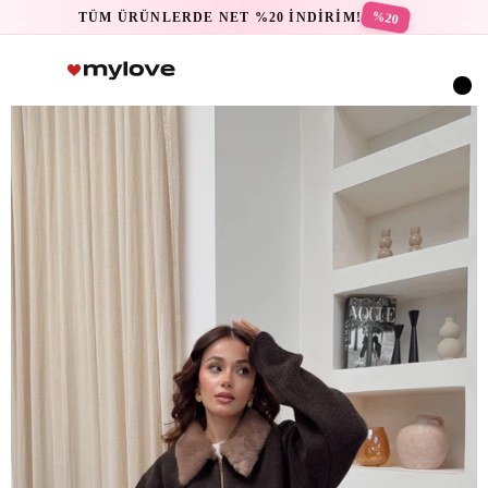
%20
TÜM ÜRÜNLERDE NET %20 İNDİRİM!