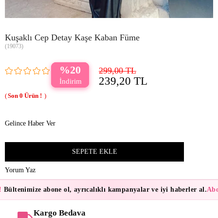
Kuşaklı Cep Detay Kaşe Kaban Füme
(19073)
20
299,00 TL
239,20 TL
0
Gelince Haber Ver
Yorum Yaz
Bültenimize abone ol, ayrıcalıklı kampanyalar ve iyi haberler al.
Abon
Kargo Bedava