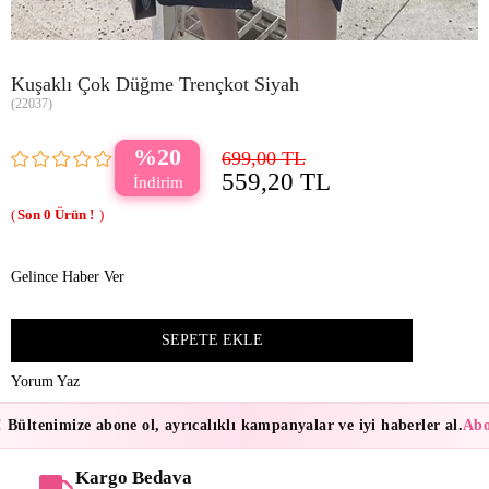
Kuşaklı Çok Düğme Trençkot Siyah
(22037)
20
699,00 TL
559,20 TL
0
Gelince Haber Ver
Yorum Yaz
Bültenimize abone ol, ayrıcalıklı kampanyalar ve iyi haberler al.
Abon
Kargo Bedava