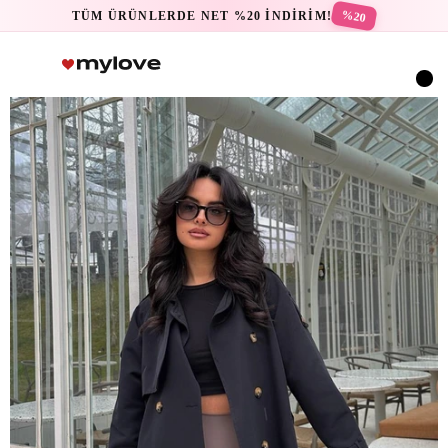
%20
TÜM ÜRÜNLERDE NET %20 İNDİRİM!