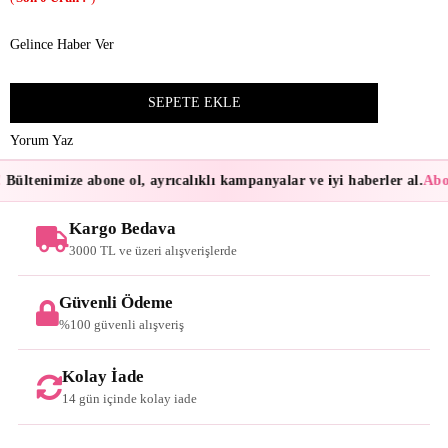
Gelince Haber Ver
Yorum Yaz
Bültenimize abone ol, ayrıcalıklı kampanyalar ve iyi haberler al.
Abon
Kargo Bedava
3000 TL ve üzeri alışverişlerde
Güvenli Ödeme
%100 güvenli alışveriş
Kolay İade
14 gün içinde kolay iade