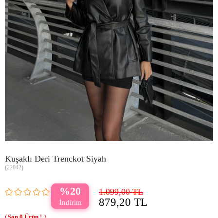
Kuşaklı Deri Trenckot Siyah
(22042)
20
1.099,00 TL
879,20 TL
0