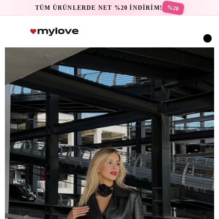
%20
TÜM ÜRÜNLERDE NET %20 İNDİRİM!