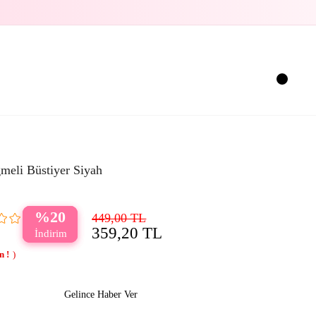
meli Büstiyer Siyah
20
449,00 TL
359,20 TL
Gelince Haber Ver