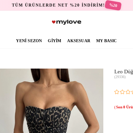
%20
TÜM ÜRÜNLERDE NET %20 İNDİRİM!
YENİ SEZON
GİYİM
AKSESUAR
MY BASIC
Leo Düğ
(29336)
0