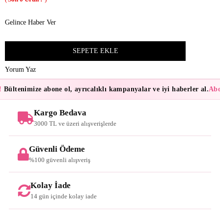
Gelince Haber Ver
Yorum Yaz
Bültenimize abone ol, ayrıcalıklı kampanyalar ve iyi haberler al.
Abon
Kargo Bedava
3000 TL ve üzeri alışverişlerde
Güvenli Ödeme
%100 güvenli alışveriş
Kolay İade
14 gün içinde kolay iade