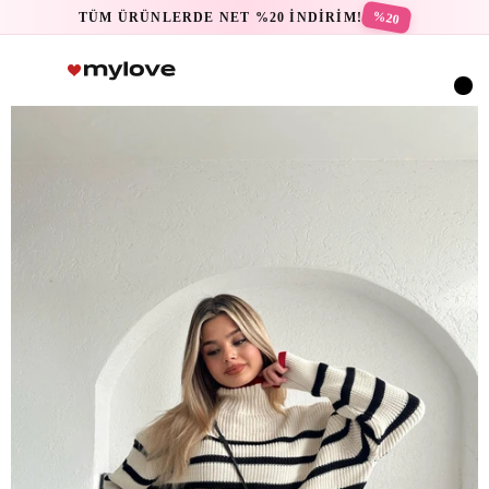
%20
TÜM ÜRÜNLERDE NET %20 İNDİRİM!