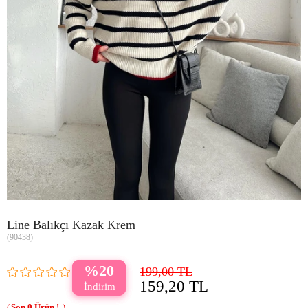
Line Balıkçı Kazak Krem
(90438)
20
199,00 TL
159,20 TL
0