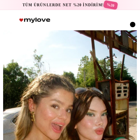
%20
TÜM ÜRÜNLERDE NET %20 İNDİRİM!