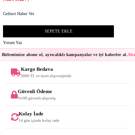
Gelince Haber Ver
Yorum Yaz
Bültenimize abone ol, ayrıcalıklı kampanyalar ve iyi haberler al.
Abon
Kargo Bedava
3000 TL ve üzeri alışverişlerde
Güvenli Ödeme
%100 güvenli alışveriş
Kolay İade
14 gün içinde kolay iade