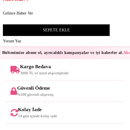
Gelince Haber Ver
Yorum Yaz
Bültenimize abone ol, ayrıcalıklı kampanyalar ve iyi haberler al.
Abon
Kargo Bedava
3000 TL ve üzeri alışverişlerde
Güvenli Ödeme
%100 güvenli alışveriş
Kolay İade
14 gün içinde kolay iade