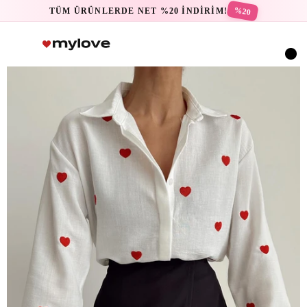
%20
TÜM ÜRÜNLERDE NET %20 İNDİRİM!