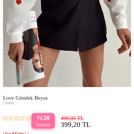
Love Gömlek Beyaz
(70696)
20
499,00 TL
399,20 TL
0