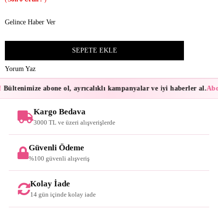
Gelince Haber Ver
Yorum Yaz
Bültenimize abone ol, ayrıcalıklı kampanyalar ve iyi haberler al.
Abon
Kargo Bedava
3000 TL ve üzeri alışverişlerde
Güvenli Ödeme
%100 güvenli alışveriş
Kolay İade
14 gün içinde kolay iade