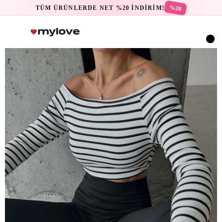
%20
TÜM ÜRÜNLERDE NET %20 İNDİRİM!