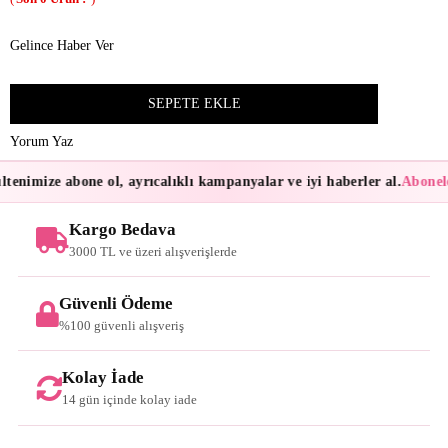
Gelince Haber Ver
Yorum Yaz
tenimize abone ol, ayrıcalıklı kampanyalar ve iyi haberler al.
Abonele
Kargo Bedava
3000 TL ve üzeri alışverişlerde
Güvenli Ödeme
%100 güvenli alışveriş
Kolay İade
14 gün içinde kolay iade