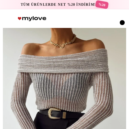
%20
TÜM ÜRÜNLERDE NET %20 İNDİRİM!