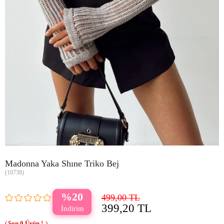
Madonna Yaka Shıne Triko Bej
(10738)
20
499,00 TL
399,20 TL
0