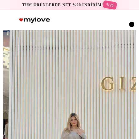
%20
TÜM ÜRÜNLERDE NET %20 İNDİRİM!