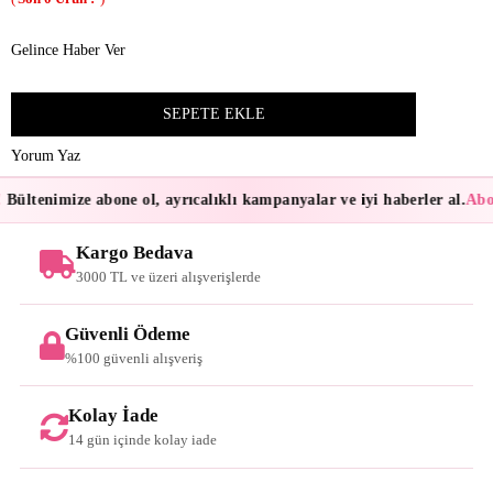
Gelince Haber Ver
Yorum Yaz
Bültenimize abone ol, ayrıcalıklı kampanyalar ve iyi haberler al.
Abon
Kargo Bedava
3000 TL ve üzeri alışverişlerde
Güvenli Ödeme
%100 güvenli alışveriş
Kolay İade
14 gün içinde kolay iade