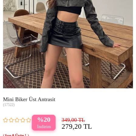
Mini Biker Üst Antrasit
(17522)
20
349,00 TL
279,20 TL
0