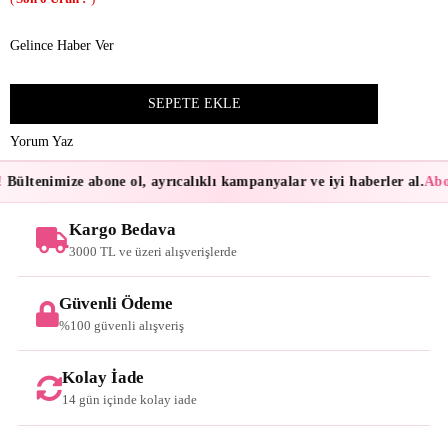
Gelince Haber Ver
Yorum Yaz
Bültenimize abone ol, ayrıcalıklı kampanyalar ve iyi haberler al.
Abon
Kargo Bedava
3000 TL ve üzeri alışverişlerde
Güvenli Ödeme
%100 güvenli alışveriş
Kolay İade
14 gün içinde kolay iade