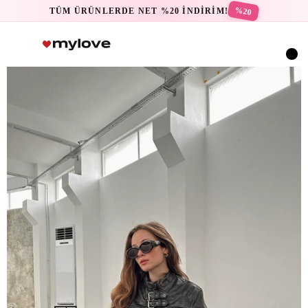
%20
TÜM ÜRÜNLERDE NET %20 İNDİRİM!