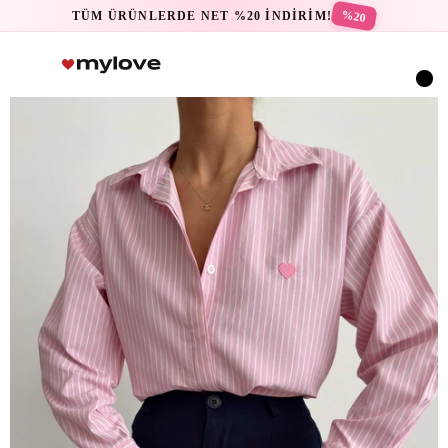
%20
TÜM ÜRÜNLERDE NET %20 İNDİRİM!