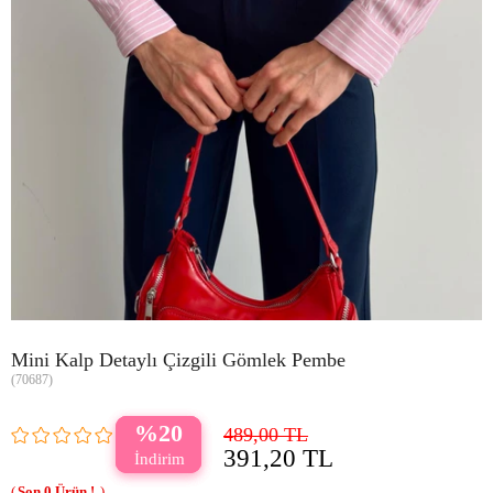
Mini Kalp Detaylı Çizgili Gömlek Pembe
(70687)
20
489,00 TL
391,20 TL
0