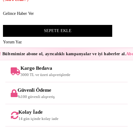
Gelince Haber Ver
Yorum Yaz
Bültenimize abone ol, ayrıcalıklı kampanyalar ve iyi haberler al.
Abon
Kargo Bedava
3000 TL ve üzeri alışverişlerde
Güvenli Ödeme
%100 güvenli alışveriş
Kolay İade
14 gün içinde kolay iade