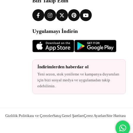
Bizi Takip Edin
Uygulamayı İndirin
İndirimlerden haberdar ol
Yeni sezon, stok yenileme ve kampanya duyuruları
için bizi sosyal medya ve uygulamadan takip
edebilirsin.
Gizlilik Politikası ve Çerezler
Satış Genel Şartları
Çerez Ayarları
Site Haritası