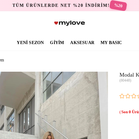
%20
TÜM ÜRÜNLERDE NET %20 İNDİRİM!
YENİ SEZON
GİYİM
AKSESUAR
MY BASIC
em
Modal K
(80448)
0