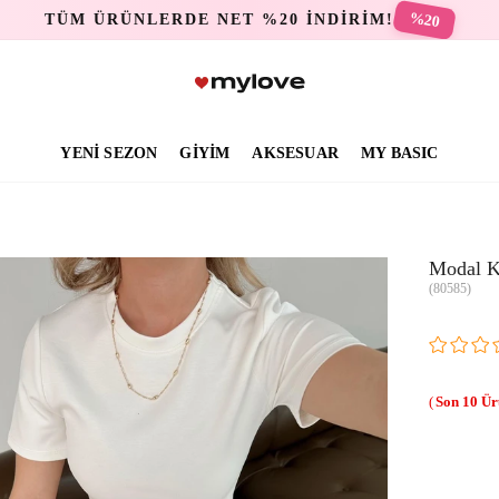
%20
TÜM ÜRÜNLERDE NET %20 İNDİRİM!
YENİ SEZON
GİYİM
AKSESUAR
MY BASIC
Modal K
(80585)
10