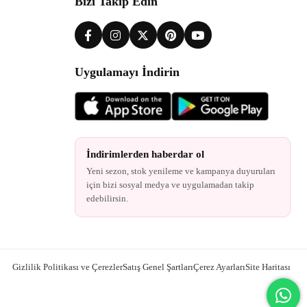
Bizi Takip Edin
Uygulamayı İndirin
İndirimlerden haberdar ol
Yeni sezon, stok yenileme ve kampanya duyuruları
için bizi sosyal medya ve uygulamadan takip
edebilirsin.
Gizlilik Politikası ve Çerezler
Satış Genel Şartları
Çerez Ayarları
Site Haritası