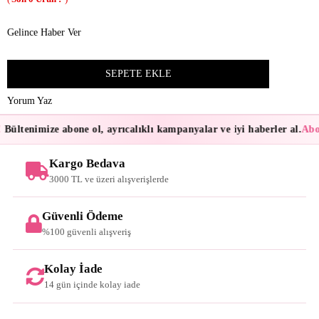
Gelince Haber Ver
Yorum Yaz
Bültenimize abone ol, ayrıcalıklı kampanyalar ve iyi haberler al.
Abon
Kargo Bedava
3000 TL ve üzeri alışverişlerde
Güvenli Ödeme
%100 güvenli alışveriş
Kolay İade
14 gün içinde kolay iade