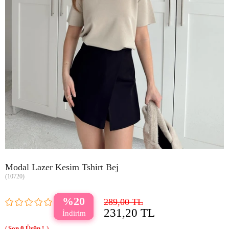
Modal Lazer Kesim Tshirt Bej
(10720)
20
289,00 TL
231,20 TL
0