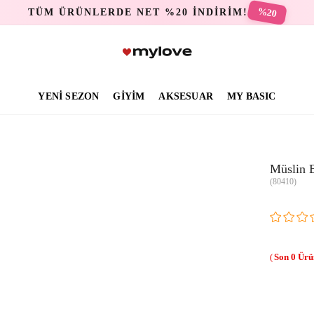
%20
TÜM ÜRÜNLERDE NET %20 İNDİRİM!
YENİ SEZON
GİYİM
AKSESUAR
MY BASIC
Müslin 
(80410)
0