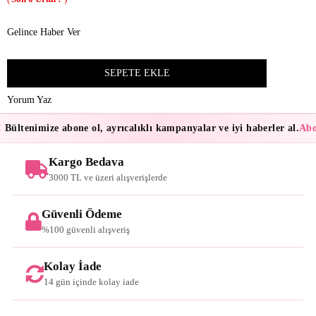
Gelince Haber Ver
Yorum Yaz
Bültenimize abone ol, ayrıcalıklı kampanyalar ve iyi haberler al.
Abon
Kargo Bedava
3000 TL ve üzeri alışverişlerde
Güvenli Ödeme
%100 güvenli alışveriş
Kolay İade
14 gün içinde kolay iade