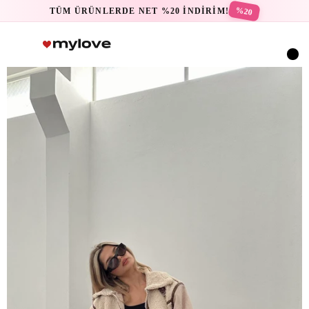
%20
TÜM ÜRÜNLERDE NET %20 İNDİRİM!