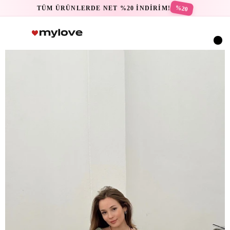
%20
TÜM ÜRÜNLERDE NET %20 İNDİRİM!