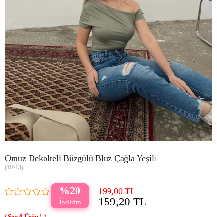
Omuz Dekolteli Büzgülü Bluz Çağla Yeşili
(10713)
20
199,00 TL
159,20 TL
0