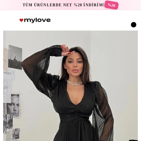
%20
TÜM ÜRÜNLERDE NET %20 İNDİRİM!