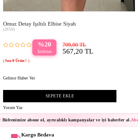
Omuz Detay Işıltılı Elbise Siyah
(28326)
20
709,00 TL
567,20 TL
0
Gelince Haber Ver
Yorum Yaz
Bültenimize abone ol, ayrıcalıklı kampanyalar ve iyi haberler al.
Abon
Kargo Bedava