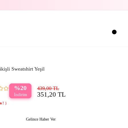
işli Sweatshirt Yeşil
20
439,00 TL
351,20 TL
Gelince Haber Ver