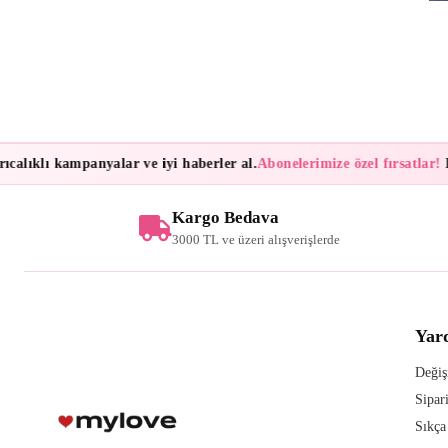
lıklı kampanyalar ve iyi haberler al.
Abonelerimize özel fırsatlar!
Bült
Kargo Bedava
3000 TL ve üzeri alışverişlerde
Yar
Değiş
Sipar
Sıkça