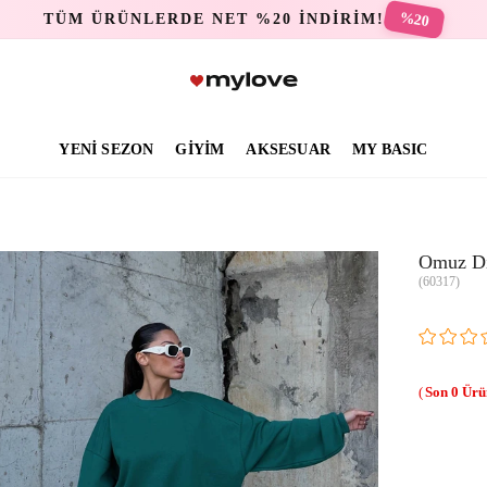
%20
TÜM ÜRÜNLERDE NET %20 İNDİRİM!
YENİ SEZON
GİYİM
AKSESUAR
MY BASIC
Omuz Dik
(60317)
0