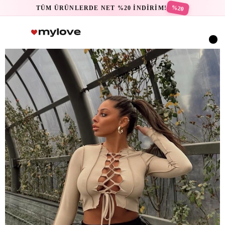
%20
TÜM ÜRÜNLERDE NET %20 İNDİRİM!