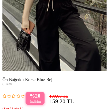
Ön Bağcıklı Korse Bluz Bej
(10529)
20
199,00 TL
159,20 TL
0