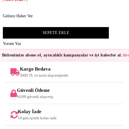
Gelince Haber Ver
Yorum Yaz
Bültenimize abone ol, ayrıcalıklı kampanyalar ve iyi haberler al.
Abon
Kargo Bedava
3000 TL ve üzeri alışverişlerde
Güvenli Ödeme
%100 güvenli alışveriş
Kolay İade
14 gün içinde kolay iade